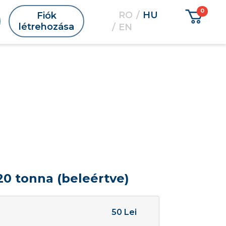
RO
HU
Fiók
létrehozása
EN
 20 tonna (beleértve)
50 Lei