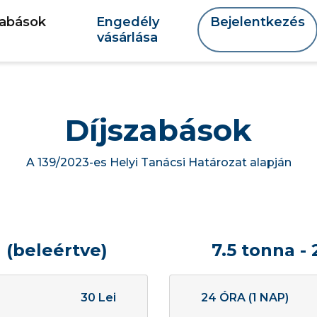
zabások
Engedély
Bejelentkezés
vásárlása
Díjszabások
A 139/2023-es Helyi Tanácsi Határozat alapján
a (beleértve)
7.5 tonna -
30 Lei
24 ÓRA (1 NAP)