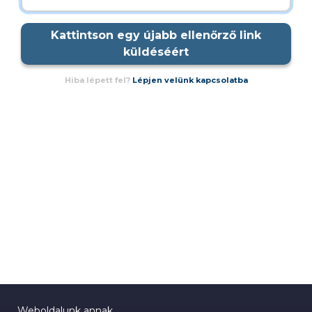
Kattintson egy újabb ellenőrző link
küldéséért
Hiba lépett fel?
Lépjen velünk kapcsolatba
Weboldalunk annak