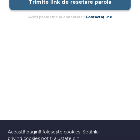
Trimite link de resetare parola
Aveți probleme la conectare?
Contactați-ne
Această pagină folosește cookies. Setările
privind cookies pot fi ajustate din