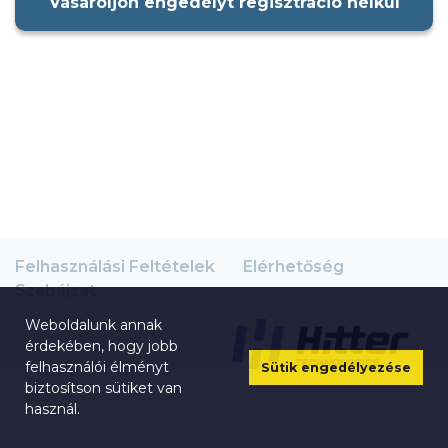
Vásároljon engedélyt regisztráció nélkül
Felhasználási Feltételek
Elérhetőség
Szabájzat
Weboldalunk annak
érdekében, hogy jobb
felhasználói élményt
Sütik engedélyezése
biztosítson sütiket van
használ.