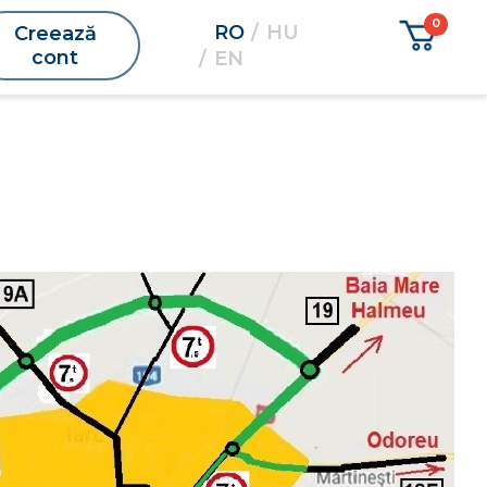
RO
HU
Creează
cont
EN