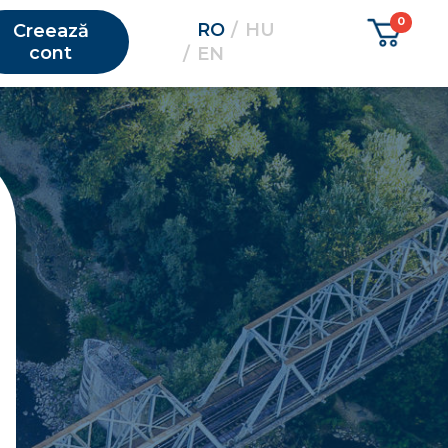
RO
HU
Creează
cont
EN